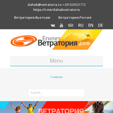
dahab@vetratoria.ru
+201029321772
https://t.me/dahabvetratoria
Ветратория.Вьетнам
Ветратория.Россия
RU
EN
DE
Menu
Станция
Главная
О станции
Вакансии
Как к нам добраться?
Отель Canion