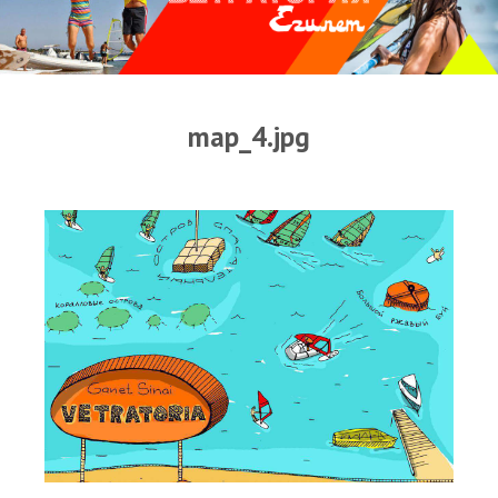
Прогноз погоды
Оборудование
Карта лагуны
map_4.jpg
Виртуальный тур Ганет Синай
Виртуальный тур Свисс Инн
Дахаб
ВиндСерфКидс
Новости
Медиа
Медиа архив
Фотки
Видео