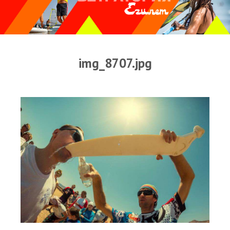
Прогноз погоды
Оборудование
Карта лагуны
img_8707.jpg
Виртуальный тур Ганет Синай
Виртуальный тур Свисс Инн
Дахаб
ВиндСерфКидс
Новости
Медиа
Медиа архив
Фотки
Видео