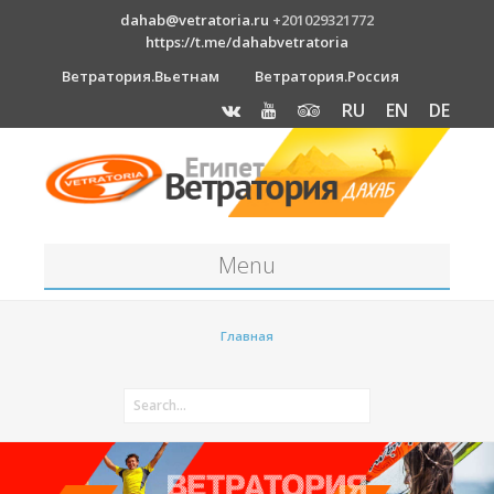
dahab@vetratoria.ru
+201029321772
https://t.me/dahabvetratoria
Ветратория.Вьетнам
Ветратория.Россия
RU
EN
DE
Menu
Станция
Главная
О станции
Вакансии
Как к нам добраться?
Отель Canion