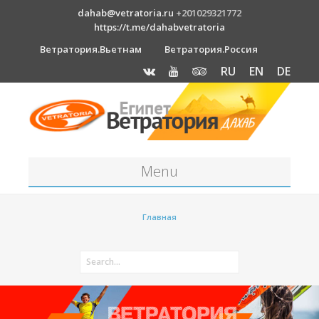
dahab@vetratoria.ru
+201029321772
https://t.me/dahabvetratoria
Ветратория.Вьетнам
Ветратория.Россия
RU
EN
DE
Menu
Станция
Главная
О станции
Вакансии
Как к нам добраться?
Отель Canion