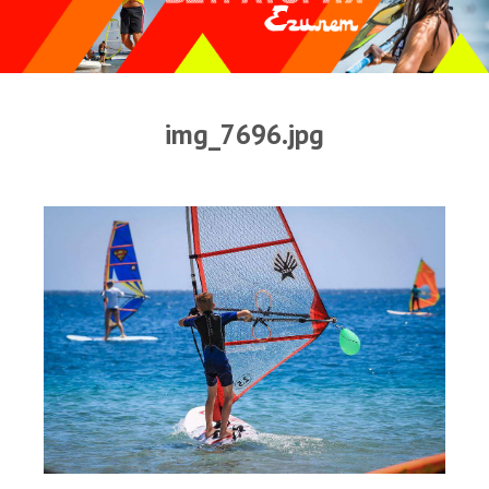
Прогноз погоды
Оборудование
Карта лагуны
img_7696.jpg
Виртуальный тур Ганет Синай
Виртуальный тур Свисс Инн
Дахаб
ВиндСерфКидс
Новости
Медиа
Медиа архив
Фотки
Видео