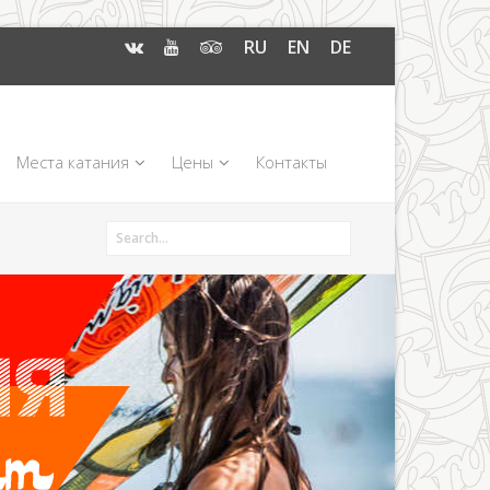
RU
EN
DE
Места катания
Цены
Контакты