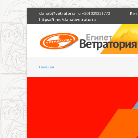
dahab@vetratoria.ru
+201029321772
Вет
https://t.me/dahabvetratoria
Главная