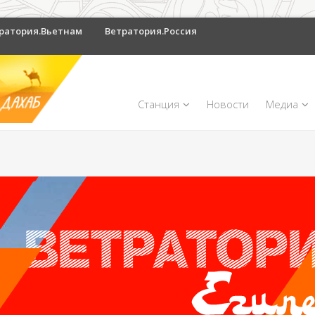
ратория.Вьетнам
Ветратория.Россия
Станция
Новости
Медиа