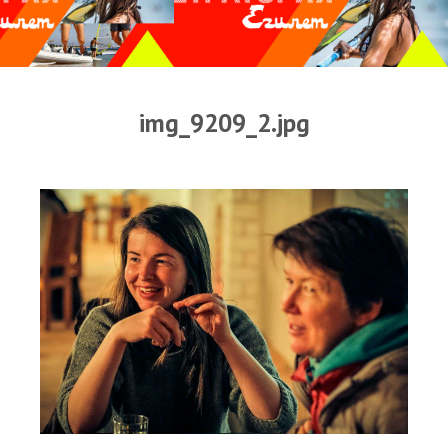
Прогноз погоды
Оборудование
Карта лагуны
img_9209_2.jpg
Виртуальный тур Ганет Синай
Виртуальный тур Свисс Инн
Дахаб
ВиндСерфКидс
Новости
Медиа
Медиа архив
Фотки
Видео