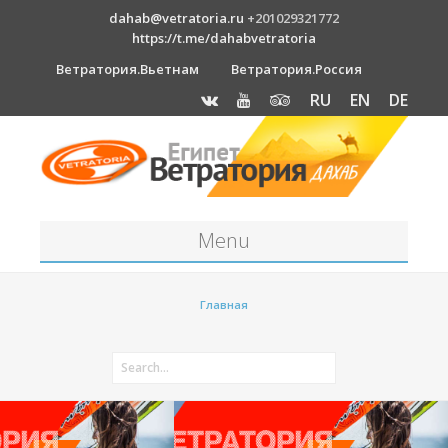
dahab@vetratoria.ru
+201029321772
https://t.me/dahabvetratoria
Ветратория.Вьетнам
Ветратория.Россия
RU
EN
DE
Menu
Станция
Главная
О станции
Вакансии
Как к нам добраться?
Отель Canion