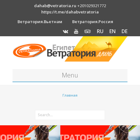
dahab@vetratoria.ru
+201029321772
https://t.me/dahabvetratoria
Ветратория.Вьетнам
Ветратория.Россия
RU
EN
DE
Menu
Станция
Главная
О станции
Вакансии
Как к нам добраться?
Отель Canion