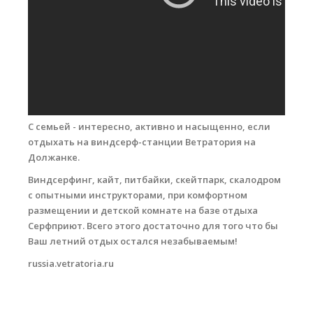
Места катания
Наши Станции
Ветратория.Вьетнам
Ветратория Россия
С семьей - интересно, активно и насыщенно, если
Ветратория.Египет
отдыхать на виндсерф-станции Ветратория на
Должанке.
Цены
Виндсерфинг, кайт, питбайки, скейтпарк, скалодром
Обучение виндсерфингу
с опытными инструкторами, при комфортном
размещении и детской комнате на базе отдыха
Прокат оборудования
Серфприют. Всего этого достаточно для того что бы
Прокат Винг Фоил
Ваш летний отдых остался незабываемым!
russia.vetratoria.ru
Продажа оборудования
Система скидок