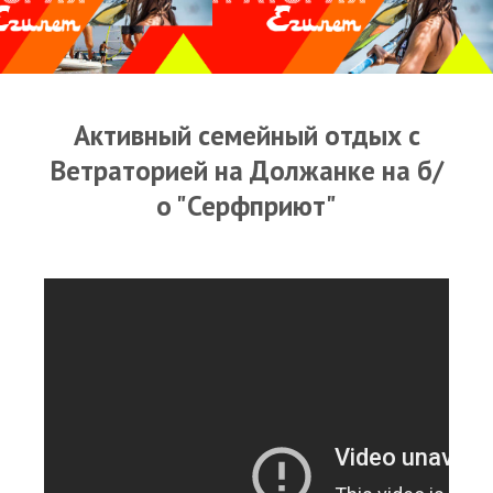
Прогноз погоды
Оборудование
Карта лагуны
Активный семейный отдых с
Виртуальный тур Ганет Синай
Ветраторией на Должанке на б/
Виртуальный тур Свисс Инн
о "Серфприют"
Дахаб
ВиндСерфКидс
Новости
Медиа
Медиа архив
Фотки
Видео